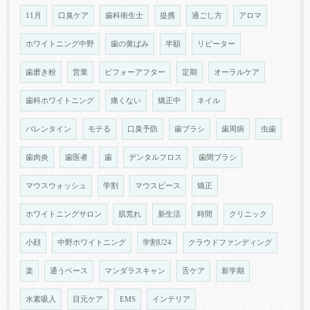
11月
口臭ケア
歯科衛生士
提携
過ごし方
アロマ
ホワイトニング中野
歯の黄ばみ
半額
リピーター
歯磨き粉
営業
ビフォーアフター
定期
オーラルケア
歯科ホワイトニング
痛くない
矯正中
ネイル
バレンタイン
モテる
口臭予防
歯ブラシ
歯周病
虫歯
歯肉炎
歯医者
歯
デンタルフロス
歯間ブラシ
マウスウォッシュ
学割
マウスピース
矯正
ホワイトニングサロン
肌荒れ
新生活
時間
クリニック
小顔
中野ホワイトニング
学割U24
クラウドファンディング
楽
通うペース
マンダラスキャン
舌ケア
新学期
水素吸入
目元ケア
EMS
インテリア