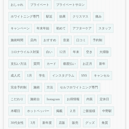
おしゃれ
プライベート
プライベートサロン
ホワイトニング専門
駅近
効果
クリスマス
痛み
キャンペーン
年末年始
初めて
アフターケア
スタッフ
施術時間
店内
おすすめ
音楽
口コミ
予約制
コロナウイルス対策
白い
12月
年末
空き
大掃除
支払い方法
質問
カード
都度払い
お正月
新年
成人式
1月
学生
インスタグラム
SNS
キャンセル
完全予約制
施術
方法
セルフホワイトニング専門
こだわり
施術台
Instagram
お得情報
内装
定休日
木曜日
ホットペッパー
掲載
２月
ご新規様
中野駅
30代女性
3月
新年度
店販
販売
グッズ
角質