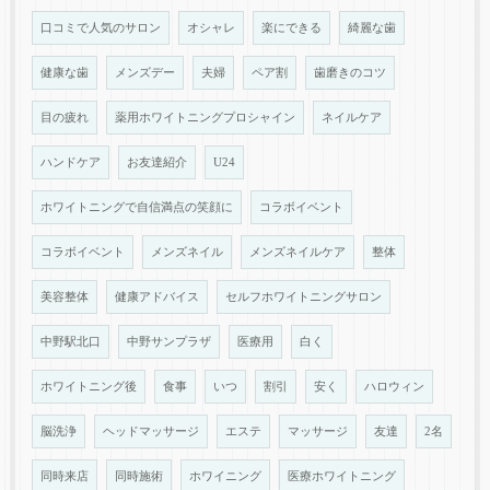
口コミで人気のサロン
オシャレ
楽にできる
綺麗な歯
健康な歯
メンズデー
夫婦
ペア割
歯磨きのコツ
目の疲れ
薬用ホワイトニングプロシャイン
ネイルケア
ハンドケア
お友達紹介
U24
ホワイトニングで自信満点の笑顔に
コラボイベント
コラボイベント
メンズネイル
メンズネイルケア
整体
美容整体
健康アドバイス
セルフホワイトニングサロン
中野駅北口
中野サンプラザ
医療用
白く
ホワイトニング後
食事
いつ
割引
安く
ハロウィン
脳洗浄
ヘッドマッサージ
エステ
マッサージ
友達
2名
同時来店
同時施術
ホワイニング
医療ホワイトニング